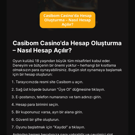
Casibom Casino'da Hesap Oluşturma
– Nasıl Hesap Açılır?
Oyun kulübü 18 yaşından büyük tüm misafirleri kabul eder.
Deneyim ve bütçenin bir önemi yoktur – herhangi bir kısıtlama
olmaksızın para oynayabilirsiniz. Bugün slot oynamaya başlamak
için bir hesap oluşturun:
Tarayıcınızda resmi site Casibom u açın.
Sağ üst köşede bulunan “Üye Ol” düğmesine tıklayın.
E-postanızı, telefon numaranızı ve tam adınızı girin.
Hesap para birimini seçin.
Bir kuponunuz varsa, ayrı bir alana girin.
Güvenli bir şifre oluşturun.
Oyunu başlatmak için “Kaydol” a tıklayın.
Ardından hemen hesabınıza para yatırabilir ve çevrimiçi slot