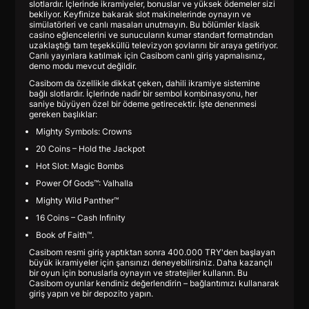
slotlardır. İçlerinde ikramiyeler, bonuslar ve yüksek ödemeler sizi
bekliyor. Keyfinize bakarak slot makinelerinde oynayın ve
simülatörleri ve canlı masaları unutmayın. Bu bölümler klasik
casino eğlencelerini ve sunucuların kumar standart formatından
uzaklaştığı tam teşekküllü televizyon şovlarını bir araya getiriyor.
Canlı yayınlara katılmak için Casibom canlı giriş yapmalısınız,
demo modu mevcut değildir.
Casibom da özellikle dikkat çeken, dahili ikramiye sistemine
bağlı slotlardır. İçlerinde nadir bir sembol kombinasyonu, her
saniye büyüyen özel bir ödeme getirecektir. İşte denenmesi
gereken başlıklar:
Mighty Symbols: Crowns
20 Coins – Hold the Jackpot
Hot Slot: Magic Bombs
Power Of Gods™: Valhalla
Mighty Wild Panther™
16 Coins – Cash Infinity
Book of Faith™.
Casibom resmi giriş yaptıktan sonra 400.000 TRY'den başlayan
büyük ikramiyeler için şansınızı deneyebilirsiniz. Daha kazançlı
bir oyun için bonuslarla oynayın ve stratejiler kullanın. Bu
Casibom oyunlar kendiniz değerlendirin – bağlantımızı kullanarak
giriş yapın ve bir depozito yapın.