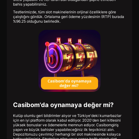
bahis yapabilirsiniz.
Testlerimizde, tüm slot makinelerinin orijinal özelliklere göre
çalıştığını gördük. Ortalama geri ödeme yüzdesinin (RTP) burada
%96.25 olduğunu belirledik.
Casibom'da oynamaya değer mi?
Kulüp olumlu geri bildirimler alıyor ve Türkiye'deki kumarbazlar
için en iyi platform olarak kabul ediliyor. 2020'den beri kitlesini
yüksek bonuslar ve ödemelerle memnun ediyor. Casibomgiriş
yapın ve büyük bahisler yapabileceğiniz ilk teşvikinizi alın.
Depozitonuzu çevrimiçi herhangi bir slot makinesinde kolayca
katlayabilirsiniz. Stratejiye göre veya şansa bağlı olarak slot