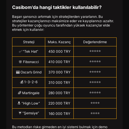
Casibom'da hangi taktikler kullanılabilir?
Başarı şansınızı artırmak için stratejilerden yararlanın. Bu
stratejiler kazançlarınızı maksimize eder ve kayıplarınızı azaltır.
Bu yöntemler çoğu oyuncu tarafından yüksek kazançlar elde
etmek için kullanılır:
Strateji
Maks. Kazanç
Değerlendirme
⭐⭐⭐⭐⭐
✅ “Tek Hat”
450 000 TRY
⭐⭐⭐⭐⭐
🌸 Fibonacci
410 000 TRY
⭐⭐⭐⭐⭐
🎰 Oscar’s Grind
370 000 TRY
💰 1-3-2-6
⭐⭐⭐⭐⭐
310 000 TRY
⭐⭐⭐⭐⭐
🌈 Martingale
280 000 TRY
⭐⭐⭐⭐
🔝 “High Low”
220 000 TRY
☔ “Şemsiye”
⭐⭐⭐⭐
160 000 TRY
Bu metodları riske girmeden en iyi sistemi bulmak için demo