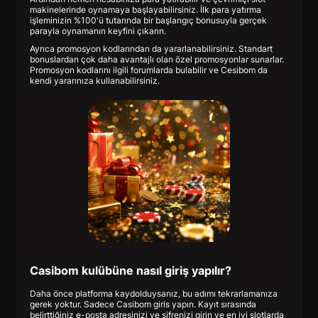
makinelerinde oynamaya başlayabilirsiniz. İlk para yatırma
işleminizin %100'ü tutarında bir başlangıç bonusuyla gerçek
parayla oynamanın keyfini çıkarın.
Ayrıca promosyon kodlarından da yararlanabilirsiniz. Standart
bonuslardan çok daha avantajlı olan özel promosyonlar sunarlar.
Promosyon kodlarını ilgili forumlarda bulabilir ve Cesibom da
kendi yararınıza kullanabilirsiniz.
Casibom kulübüne nasıl giriş yapılır?
Daha önce platforma kaydolduysanız, bu adımı tekrarlamanıza
gerek yoktur. Sadece Casibom giris yapın. Kayıt sırasında
belirttiğiniz e-posta adresinizi ve şifrenizi girin ve en iyi slotlarda