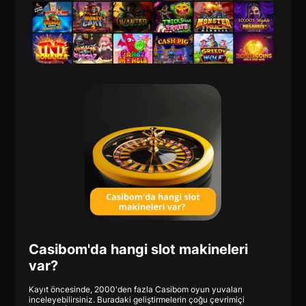
Casibom'da hangi slot makineleri
var?
Kayıt öncesinde, 2000'den fazla Casibom oyun yuvaları
inceleyebilirsiniz. Buradaki geliştirmelerin çoğu çevrimiçi